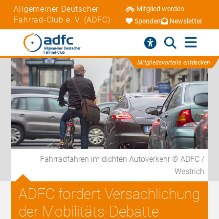
Allgemeiner Deutscher
Mitglied werden
Fahrrad-Club e. V. (ADFC)
Spenden
Newsletter
Mitgliedsvorteile entdecken
Fahrradfahren im dichten Autoverkehr © ADFC /
Westrich
ADFC fordert Versachlichung
der Mobilitäts-Debatte