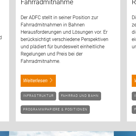
Fahrradmitnahme
R
Der ADFC stellt in seiner Position zur
D
Fahrradmitnahmen in Bahnen
z
Herausforderungen und Lösungen vor. Er
di
d
berücksichtigt verschiedene Perspektiven
e
und plädiert für bundesweit einheitliche
u
Regelungen und Preis bei der
Fahrradmitnahme.
weiterlesen
INFRASTRUKTUR
FAHRRAD UND BAHN
PROGRAMMPAPIERE & POSITIONEN