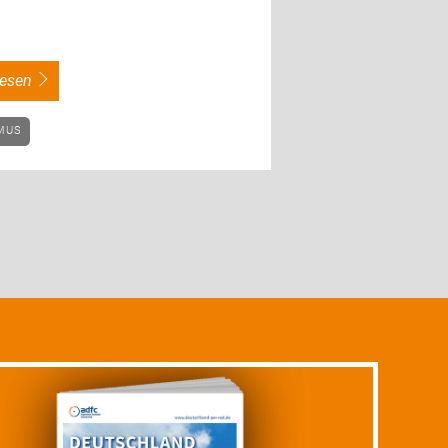
rlesen
SMUS