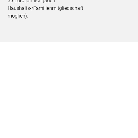
33 Euro jährlich (auch
Haushalts-/Familienmitgliedschaft
möglich).