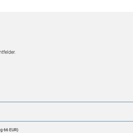
tfelder.
ag 66 EUR)