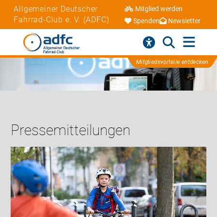
Allgemeiner Deutscher
Mitglied werden
Fahrrad-Club e. V. (ADFC)
Spenden
Newsletter
Mitgliedsvorteile entdecken
Pressemitteilungen