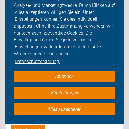
Analyse- und Marketingzwecke. Durch Klicken auf
‚Alles akzeptieren‘ willigen Sie ein. Unter
‚Einstellungen‘ können Sie dies individuell
anpassen. Ohne Ihre Zustimmung verwenden wir
nur technisch notwendige Cookies. Die
Verkehrsgerichtstag: ADFC für
Einwilligung können Sie jederzeit unter
‚Einstellungen‘ widerrufen oder ändern. Alles
Qualitätsradwege und neuen
Weitere finden Sie in unserer
Alkoholgrenzwert
Datenschutzerklärung.
Nr. 02/26, 22. Januar 2026
Ablehnen
Zum Verkehrsgerichtstag in Goslar fordert der ADFC
Einstellungen
den Ausbau sicherer Radwegenetze und empfiehlt
zusätzlich einen Alkoholgrenzwert für Rad- und
Alles akzeptieren
Pedelecfahrende.