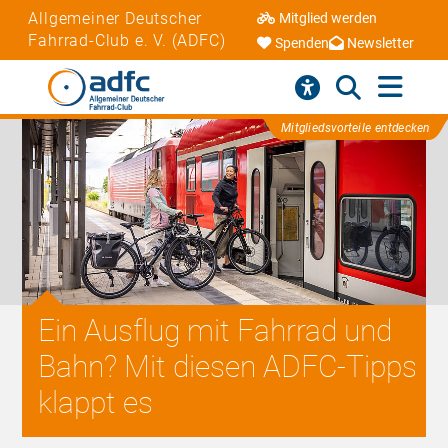
Allgemeiner Deutscher
Mitglied werden
Fahrrad-Club e. V. (ADFC)
Spenden
Newsletter
Mitgliedsvorteile entdecken
Ein Ausflug mit Fahrrad und
Bahn? Mit diesen ADFC-Tipps
klappt es