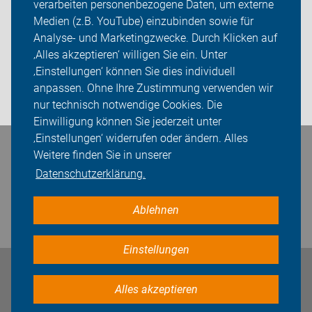
verarbeiten personenbezogene Daten, um externe
Mitgliedschaft
Medien (z.B. YouTube) einzubinden sowie für
Analyse- und Marketingzwecke. Durch Klicken auf
Fachwissen
‚Alles akzeptieren‘ willigen Sie ein. Unter
Presse
‚Einstellungen‘ können Sie dies individuell
anpassen. Ohne Ihre Zustimmung verwenden wir
Login
nur technisch notwendige Cookies. Die
Einwilligung können Sie jederzeit unter
‚Einstellungen‘ widerrufen oder ändern. Alles
Bleiben Sie in Kontakt
Weitere finden Sie in unserer
Datenschutzerklärung.
Ablehnen
Einstellungen
Impressum
Datenschutz
Cookie-Einstellungen
Alles akzeptieren