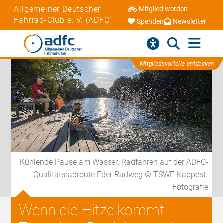
Allgemeiner Deutscher
Mitglied werden
Fahrrad-Club e. V. (ADFC)
Spenden
Newsletter
Mitgliedsvorteile entdecken
Kühlende Pause am Wasser: Radfahren auf der ADFC-
Qualitätsradroute Eder-Radweg © TSWE-Kappest-
Fotografie
Wenn die Hitze kommt –