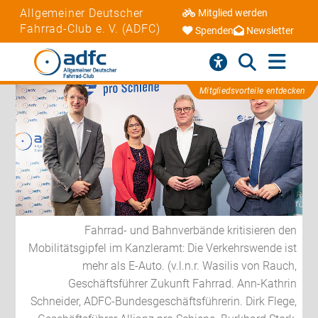
Allgemeiner Deutscher
Mitglied werden
Fahrrad-Club e. V. (ADFC)
Spenden
Newsletter
Mitgliedsvorteile entdecken
Fahrrad- und Bahnverbände kritisieren den
Mobilitätsgipfel im Kanzleramt: Die Verkehrswende ist
mehr als E-Auto. (v.l.n.r. Wasilis von Rauch,
Geschäftsführer Zukunft Fahrrad. Ann-Kathrin
Schneider, ADFC-Bundesgeschäftsführerin. Dirk Flege,