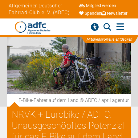
Allgemeiner Deutscher
Mitglied werden
Fahrrad-Club e. V. (ADFC)
Spenden
Newsletter
Mitgliedsvorteile entdecken
E-Bike-Fahrer auf dem Land © ADFC / april agentur
NRVK + Eurobike / ADFC:
Unausgeschöpftes Potenzial
für das E-Bike auf dem Land