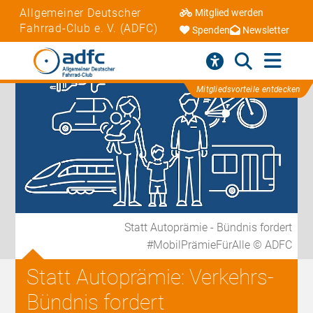
Allgemeiner Deutscher
Mitglied werden
Fahrrad-Club e. V. (ADFC)
Spenden
Newsletter
Mitgliedsvorteile entdecken
Statt Autoprämie - Bündnis fordert
#MobilPrämieFürAlle © ADFC
Statt Autoprämie: Verkehrs-
Bündnis fordert