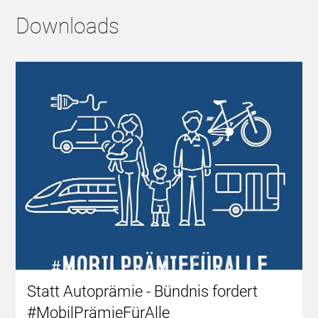
Downloads
Statt Autoprämie - Bündnis fordert
#MobilPrämieFürAlle