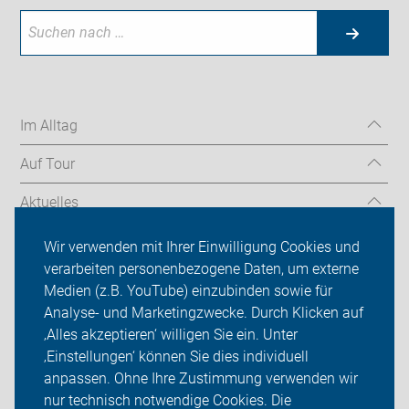
Im Alltag
Auf Tour
Aktuelles
Über uns
Wir verwenden mit Ihrer Einwilligung Cookies und
verarbeiten personenbezogene Daten, um externe
Mitgliedschaft
Medien (z.B. YouTube) einzubinden sowie für
Analyse- und Marketingzwecke. Durch Klicken auf
Fachwissen
‚Alles akzeptieren‘ willigen Sie ein. Unter
Presse
‚Einstellungen‘ können Sie dies individuell
anpassen. Ohne Ihre Zustimmung verwenden wir
Login
nur technisch notwendige Cookies. Die