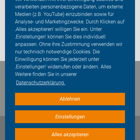
verarbeiten personenbezogene Daten, um externe
Mitgliedschaft
Medien (z.B. YouTube) einzubinden sowie für
Analyse- und Marketingzwecke. Durch Klicken auf
Fachwissen
‚Alles akzeptieren‘ willigen Sie ein. Unter
Presse
‚Einstellungen‘ können Sie dies individuell
anpassen. Ohne Ihre Zustimmung verwenden wir
Login
nur technisch notwendige Cookies. Die
Einwilligung können Sie jederzeit unter
‚Einstellungen‘ widerrufen oder ändern. Alles
Bleiben Sie in Kontakt
Weitere finden Sie in unserer
Datenschutzerklärung.
Ablehnen
Einstellungen
Impressum
Datenschutz
Cookie-Einstellungen
Alles akzeptieren