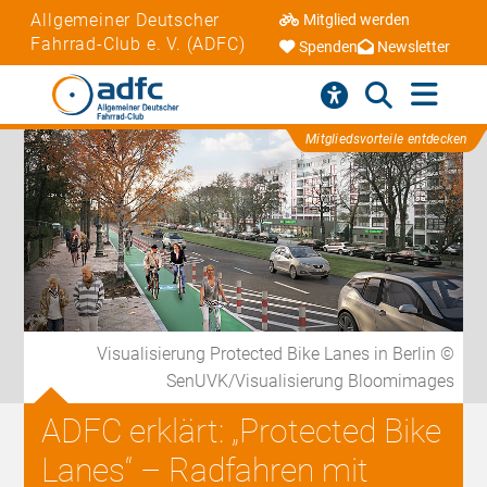
Allgemeiner Deutscher
Mitglied werden
Fahrrad-Club e. V. (ADFC)
Spenden
Newsletter
Mitgliedsvorteile entdecken
Visualisierung Protected Bike Lanes in Berlin ©
SenUVK/Visualisierung Bloomimages
ADFC erklärt: „Protected Bike
Lanes“ – Radfahren mit