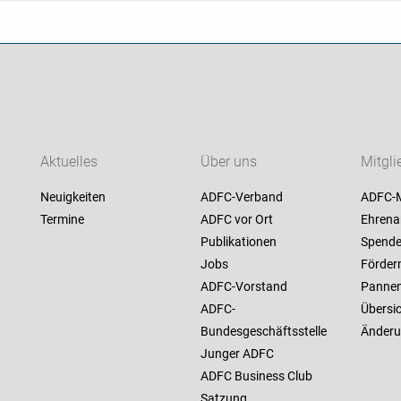
Aktuelles
Über uns
Mitgli
Neuigkeiten
ADFC-Verband
ADFC-M
Termine
ADFC vor Ort
Ehren
Publikationen
Spend
Jobs
Förder
ADFC-Vorstand
Pannen
ADFC-
Übersi
Bundesgeschäftsstelle
Änderu
Junger ADFC
ADFC Business Club
Satzung