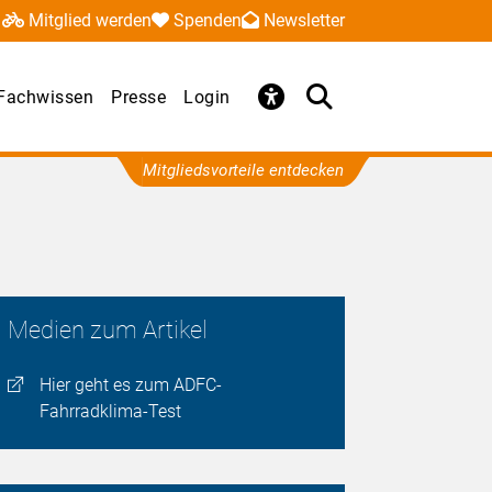
Mitglied werden
Spenden
Newsletter
Fachwissen
Presse
Login
Mitgliedsvorteile entdecken
Medien zum Artikel
Hier geht es zum ADFC-
Fahrradklima-Test