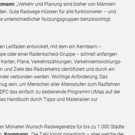
pmann
: „Verkehr und Planung sind bisher von Männern
den. Gute Radwege müssen für alle funktionieren – und
he unterschiedlicher Nutzungsgruppen berücksichtigt
sen Leitfaden entwickelt, mit dem ein Kernteam –
uppe oder einer Radentscheid-Gruppe – schnell anfangen
r Karten, Pläne, Verkehrszählungen, Verkehrsentwicklungs-
n und Ziele des Radverkehrs identifiziert und durch ein
er verbunden werden. Wichtige Anforderung: Das
nug sein, um Menschen aller Altersstufen zum Radfahren
r ADFC das einfach zu bedienende Programm UMap auf der
das Handbuch durch Tipps und Materialien zur
hsten Monaten Wunsch-Radwegenetze für bis zu 1.000 Städte
n.
Koopmann
: „Die Zahl klingt gigantisch – aber welche der