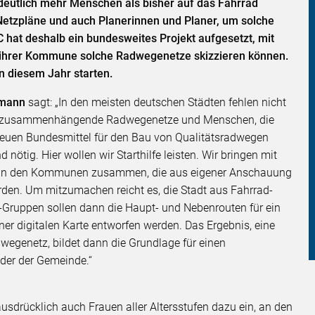
utlich mehr Menschen als bisher auf das Fahrrad
Netzpläne und auch Planerinnen und Planer, um solche
 hat deshalb ein bundesweites Projekt aufgesetzt, mit
 ihrer Kommune solche Radwegenetze skizzieren können.
 diesem Jahr starten.
mann
sagt: „In den meisten deutschen Städten fehlen nicht
ür zusammenhängende Radwegenetze und Menschen, die
neuen Bundesmittel für den Bau von Qualitätsradwegen
nötig. Hier wollen wir Starthilfe leisten. Wir bringen mit
in den Kommunen zusammen, die aus eigener Anschauung
den. Um mitzumachen reicht es, die Stadt aus Fahrrad-
-Gruppen sollen dann die Haupt- und Nebenrouten für ein
r digitalen Karte entworfen werden. Das Ergebnis, eine
egenetz, bildet dann die Grundlage für einen
t oder der Gemeinde.“
sdrücklich auch Frauen aller Altersstufen dazu ein, an den