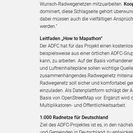
Wunsch-Radwegenetzen mitzuarbeiten.
Koo
dominiert, diese Schlagseite gehört überwun
dabei müssen auch die vielfältigen Ansprüc
werden.“
Leitfaden „How to Mapathon“
Der ADFC hat für das Projekt einen kostenlo
beispielsweise aus einer örtlichen ADFC-Gr
kann, zu arbeiten. Auf der Basis vorhandene
und Luftreinhaltepläne sollen wichtige Quelle
zusammenhängendes Radwegenetz miteinand
Radwegenetz soll sicher und komfortabel ge
einzuladen. Als Datenplattform schlägt de
Basis von OpenStreetMap vor. Ergänzt wird 
Multiplikatoren- und Öffentlichkeitsarbeit.
1.000 Radnetze für Deutschland
Ziel des ADFC-Projektes ist es, in den näc
und Gemeinden in Deutschland zu entwickel