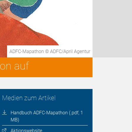
ADFC-Mapathon © ADFC/April Agentur
on auf
Medien zum Artikel
Handbuch ADFC-Mapathon (.pdf, 1
MB)
Aktionswebsite