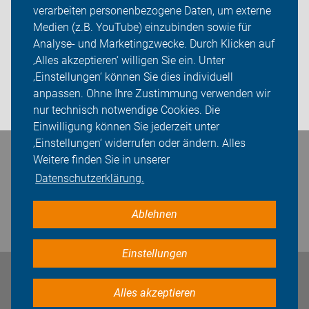
verarbeiten personenbezogene Daten, um externe
Mitgliedschaft
Medien (z.B. YouTube) einzubinden sowie für
Analyse- und Marketingzwecke. Durch Klicken auf
Fachwissen
‚Alles akzeptieren‘ willigen Sie ein. Unter
Presse
‚Einstellungen‘ können Sie dies individuell
anpassen. Ohne Ihre Zustimmung verwenden wir
Login
nur technisch notwendige Cookies. Die
Einwilligung können Sie jederzeit unter
‚Einstellungen‘ widerrufen oder ändern. Alles
Bleiben Sie in Kontakt
Weitere finden Sie in unserer
Datenschutzerklärung.
Ablehnen
Einstellungen
Impressum
Datenschutz
Cookie-Einstellungen
Alles akzeptieren