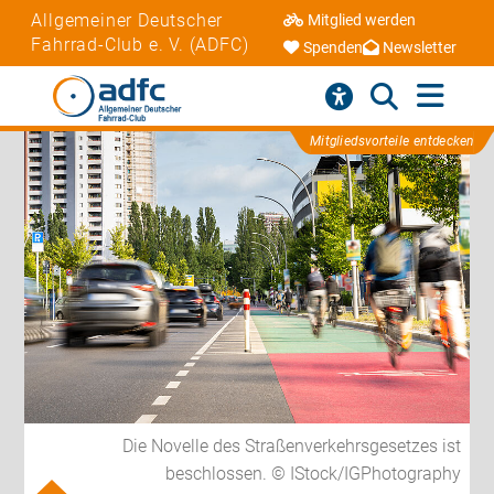
Allgemeiner Deutscher
Mitglied werden
Fahrrad-Club e. V. (ADFC)
Spenden
Newsletter
Mitgliedsvorteile entdecken
Die Novelle des Straßenverkehrsgesetzes ist
beschlossen. © IStock/IGPhotography