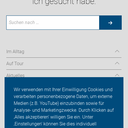
ich gesucht habe:
Im Alltag
Auf Tour
Aktuelles
Über uns
Wir verwenden mit Ihrer Einwilligung Cookies und
verarbeiten personenbezogene Daten, um externe
Mitgliedschaft
Medien (z.B. YouTube) einzubinden sowie für
Analyse- und Marketingzwecke. Durch Klicken auf
Fachwissen
‚Alles akzeptieren‘ willigen Sie ein. Unter
Presse
‚Einstellungen‘ können Sie dies individuell