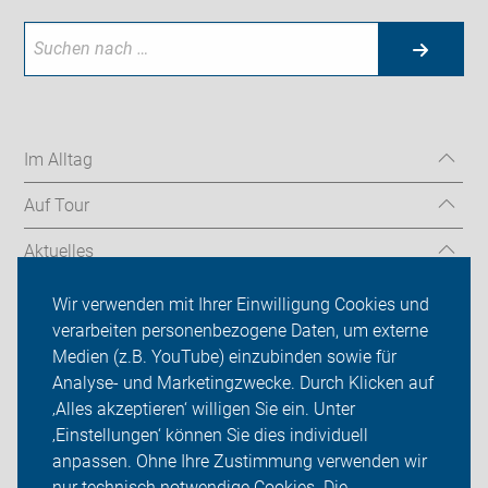
Im Alltag
Auf Tour
Aktuelles
Über uns
Wir verwenden mit Ihrer Einwilligung Cookies und
verarbeiten personenbezogene Daten, um externe
Mitgliedschaft
Medien (z.B. YouTube) einzubinden sowie für
Analyse- und Marketingzwecke. Durch Klicken auf
Fachwissen
‚Alles akzeptieren‘ willigen Sie ein. Unter
Presse
‚Einstellungen‘ können Sie dies individuell
anpassen. Ohne Ihre Zustimmung verwenden wir
Login
nur technisch notwendige Cookies. Die