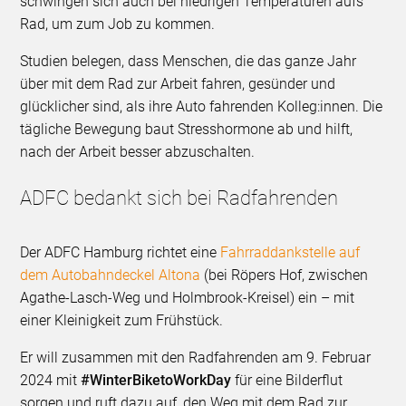
schwingen sich auch bei niedrigen Temperaturen aufs
Rad, um zum Job zu kommen.
Studien belegen, dass Menschen, die das ganze Jahr
über mit dem Rad zur Arbeit fahren, gesünder und
glücklicher sind, als ihre Auto fahrenden Kolleg:innen. Die
tägliche Bewegung baut Stresshormone ab und hilft,
nach der Arbeit besser abzuschalten.
ADFC bedankt sich bei Radfahrenden
Der ADFC Hamburg richtet eine
Fahrraddankstelle auf
dem Autobahndeckel Altona
(bei Röpers Hof, zwischen
Agathe-Lasch-Weg und Holmbrook-Kreisel) ein – mit
einer Kleinigkeit zum Frühstück.
Er will zusammen mit den Radfahrenden am 9. Februar
2024 mit
#WinterBiketoWorkDay
für eine Bilderflut
sorgen und ruft dazu auf, den Weg mit dem Rad zur