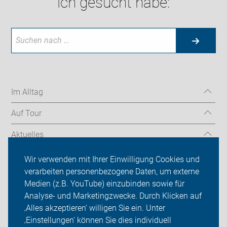
ich gesucht habe:
Im Alltag
Auf Tour
Aktuelles
Über uns
Wir verwenden mit Ihrer Einwilligung Cookies und
verarbeiten personenbezogene Daten, um externe
Mitgliedschaft
Medien (z.B. YouTube) einzubinden sowie für
Analyse- und Marketingzwecke. Durch Klicken auf
Fachwissen
‚Alles akzeptieren‘ willigen Sie ein. Unter
Presse
‚Einstellungen‘ können Sie dies individuell