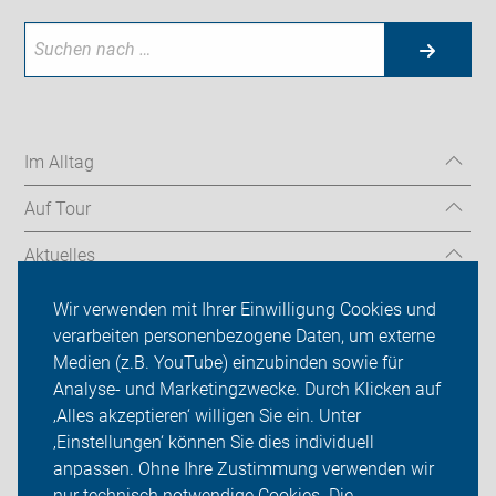
Im Alltag
Auf Tour
Aktuelles
Über uns
Wir verwenden mit Ihrer Einwilligung Cookies und
verarbeiten personenbezogene Daten, um externe
Mitgliedschaft
Medien (z.B. YouTube) einzubinden sowie für
Analyse- und Marketingzwecke. Durch Klicken auf
Fachwissen
‚Alles akzeptieren‘ willigen Sie ein. Unter
Presse
‚Einstellungen‘ können Sie dies individuell
anpassen. Ohne Ihre Zustimmung verwenden wir
Login
nur technisch notwendige Cookies. Die