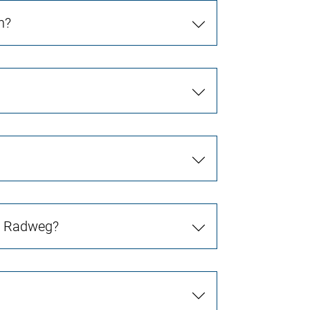
n?
in Radweg?