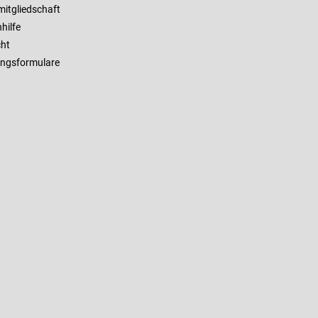
mitgliedschaft
hilfe
cht
ngsformulare