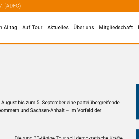
V. (ADFC)
m Alltag
Auf Tour
Aktuelles
Über uns
Mitgliedschaft
r
 August bis zum 5. September eine parteiübergreifende
pommern und Sachsen-Anhalt – im Vorfeld der
Die rund 30-tägige Tour soll demokratische Kräfte