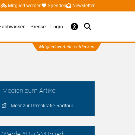
Mitglied werden
Spenden
Newsletter
Fachwissen
Presse
Login
Mitgliedsvorteile entdecken
Medien zum Artikel
Mehr zur Demokratie-Radtour
Werde ADFC-Mitglied!