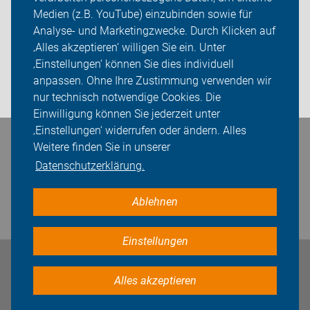
Mitgliedschaft
Medien (z.B. YouTube) einzubinden sowie für
Analyse- und Marketingzwecke. Durch Klicken auf
Fachwissen
‚Alles akzeptieren‘ willigen Sie ein. Unter
Presse
‚Einstellungen‘ können Sie dies individuell
anpassen. Ohne Ihre Zustimmung verwenden wir
Login
nur technisch notwendige Cookies. Die
Einwilligung können Sie jederzeit unter
‚Einstellungen‘ widerrufen oder ändern. Alles
Bleiben Sie in Kontakt
Weitere finden Sie in unserer
Datenschutzerklärung.
Ablehnen
Einstellungen
Impressum
Datenschutz
Cookie-Einstellungen
Alles akzeptieren