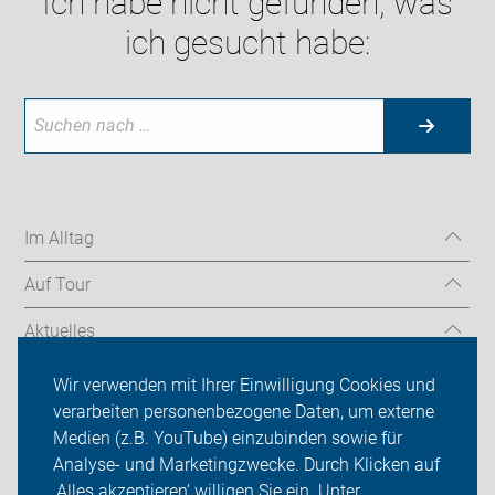
Ich habe nicht gefunden, was
ich gesucht habe:
Im Alltag
Auf Tour
Aktuelles
Über uns
Wir verwenden mit Ihrer Einwilligung Cookies und
verarbeiten personenbezogene Daten, um externe
Mitgliedschaft
Medien (z.B. YouTube) einzubinden sowie für
Analyse- und Marketingzwecke. Durch Klicken auf
Fachwissen
‚Alles akzeptieren‘ willigen Sie ein. Unter