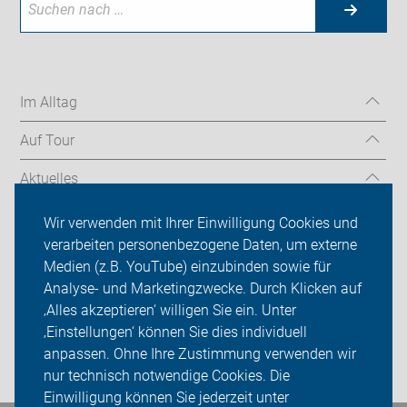
Im Alltag
Auf Tour
Aktuelles
Über uns
Wir verwenden mit Ihrer Einwilligung Cookies und
verarbeiten personenbezogene Daten, um externe
Mitgliedschaft
Medien (z.B. YouTube) einzubinden sowie für
Analyse- und Marketingzwecke. Durch Klicken auf
Fachwissen
‚Alles akzeptieren‘ willigen Sie ein. Unter
Presse
‚Einstellungen‘ können Sie dies individuell
anpassen. Ohne Ihre Zustimmung verwenden wir
Login
nur technisch notwendige Cookies. Die
Einwilligung können Sie jederzeit unter