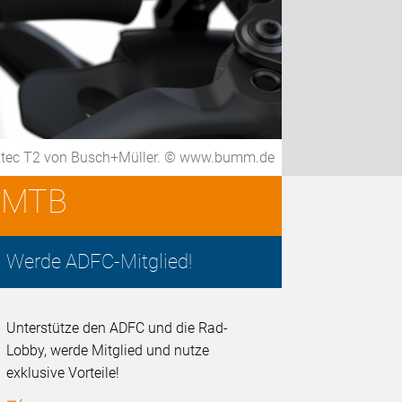
Turntec T2 von Busch+Müller. © www.bumm.de
E-MTB
Werde ADFC-Mitglied!
Unterstütze den ADFC und die Rad-
Lobby, werde Mitglied und nutze
exklusive Vorteile!