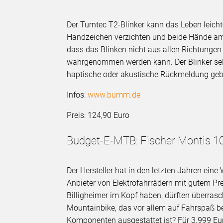
Der Turntec T2-Blinker kann das Leben leic
Handzeichen verzichten und beide Hände am 
dass das Blinken nicht aus allen Richtungen 
wahrgenommen werden kann. Der Blinker selbs
haptische oder akustische Rückmeldung ge
Infos:
www.bumm.de
Preis: 124,90 Euro
Budget-E-MTB: Fischer Montis 10
Der Hersteller hat in den letzten Jahren ei
Anbieter von Elektrofahrrädern mit gutem Pr
Billigheimer im Kopf haben, dürften überrasc
Mountainbike, das vor allem auf Fahrspaß be
Komponenten ausgestattet ist? Für 3.999 Eur