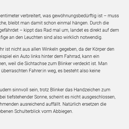
 Zentimeter verbreitert, was gewöhnungsbedürftig ist – muss
che, bleibt man damit schon einmal hängen. Durch die
 gefährdet – kippt das Rad mal um, landet es direkt auf dem
äfige an den Leuchten sind also wirklich notwendig.
hr ist nicht aus allen Winkeln gegeben, da der Körper den
ispiel ein Auto links hinter dem Fahrrad, kann ein
, weil die Sichtachse zum Blinker verdeckt ist. Man
überraschten Fahrer:in weg, es besteht also keine
udem sinnvoll sein, trotz Blinker das Handzeichen zum
ei tiefstehender Sonne, scheint es nicht ausgeschlossen,
nehmenden ausreichend auffällt. Natürlich ersetzen die
iebenen Schulterblick vorm Abbiegen.