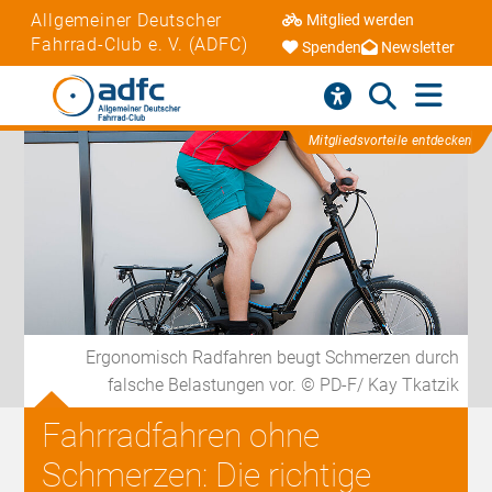
Allgemeiner Deutscher
Mitglied werden
Fahrrad-Club e. V. (ADFC)
Spenden
Newsletter
Mitgliedsvorteile entdecken
Ergonomisch Radfahren beugt Schmerzen durch
falsche Belastungen vor. © PD-F/ Kay Tkatzik
Fahrradfahren ohne
Schmerzen: Die richtige