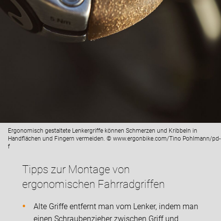
Ergonomisch gestaltete Lenkergriffe können Schmerzen und Kribbeln in
Handflächen und Fingern vermeiden. © www.ergonbike.com/Tino Pohlmann/pd-
f
Tipps zur Montage von
ergonomischen Fahrradgriffen
Alte Griffe entfernt man vom Lenker, indem man
einen Schraubenzieher zwischen Griff und