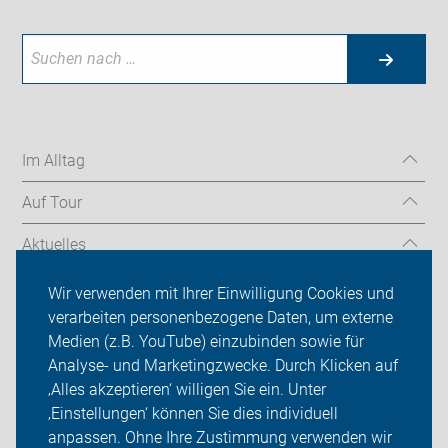
Im Alltag
Auf Tour
Aktuelles
Über uns
Wir verwenden mit Ihrer Einwilligung Cookies und
verarbeiten personenbezogene Daten, um externe
Mitgliedschaft
Medien (z.B. YouTube) einzubinden sowie für
Analyse- und Marketingzwecke. Durch Klicken auf
Fachwissen
‚Alles akzeptieren‘ willigen Sie ein. Unter
Presse
‚Einstellungen‘ können Sie dies individuell
anpassen. Ohne Ihre Zustimmung verwenden wir