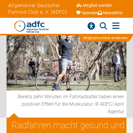
Allgemeiner Deutscher
Mitglied werden
Fahrrad-Club e. V. (ADFC)
Spenden
Newsletter
Mitgliedsvorteile entdecken
Bereits zehn Minuten im Fahrradsattel haben einen
positiven Effekt für die Muskulatur. © ADFC/ April
Agentur
Radfahren macht gesund und