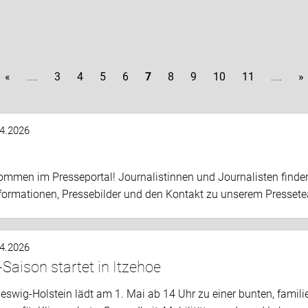
«
....
3
4
5
6
7
8
9
10
11
....
»
.4.2026
kommen im Presseportal! Journalistinnen und Journalisten finden
formationen, Pressebilder und den Kontakt zu unserem Pressete
.4.2026
-Saison startet in Itzehoe
eswig-Holstein lädt am 1. Mai ab 14 Uhr zu einer bunten, famil