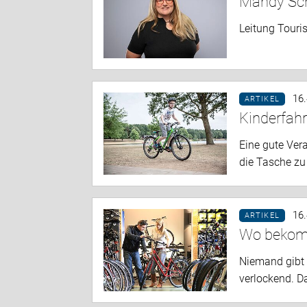
Mandy Sc
Leitung Touri
16
ARTIKEL
Kinderfahr
Eine gute Ver
die Tasche zu
16
ARTIKEL
Wo bekomm
Niemand gibt 
verlockend. D