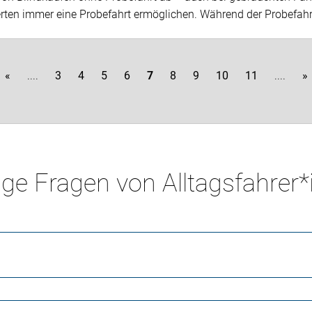
erten immer eine Probefahrt ermöglichen. Während der Probefahr
«
....
3
4
5
6
7
8
9
10
11
....
»
ge Fragen von Alltagsfahrer