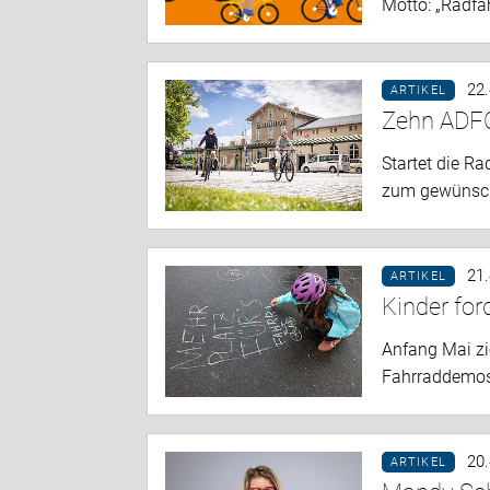
Motto: „Radfa
22
ARTIKEL
Zehn ADFC
Startet die Ra
zum gewünscht
21
ARTIKEL
Kinder for
Anfang Mai zie
Fahrraddemos,
20
ARTIKEL