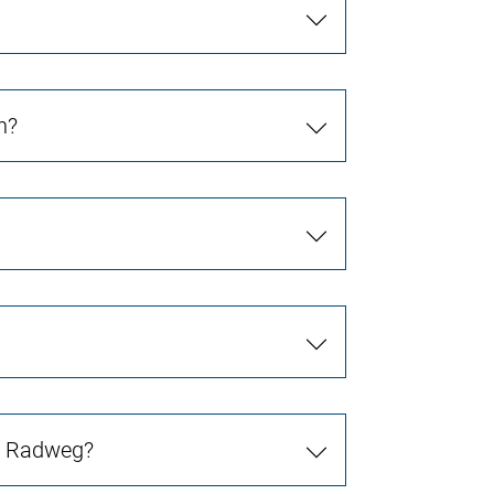
n?
in Radweg?