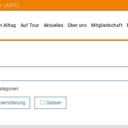
V. (ADFC)
m Alltag
Auf Tour
Aktuelles
Über uns
Mitgliedschaft
tegorien:
semitteilung
Dateien