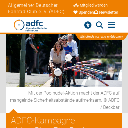
Allgemeiner Deutscher
Mitglied werden
Fahrrad-Club e. V. (ADFC)
Spenden
Newsletter
Mitgliedsvorteile entdecken
Mit der Poolnudel-Aktion macht der ADFC auf
mangelnde Sicherheitsabstände aufmerksam. © ADFC
/ Deckbar
ADFC-Kampagne