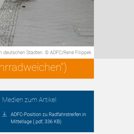
 in deutschen Städten. © ADFC/René Filippek
ahrradweichen“)
Medien zum Artikel
ADFC-Position zu Radfahrstreifen in
Mittellage (.pdf, 336 KB)