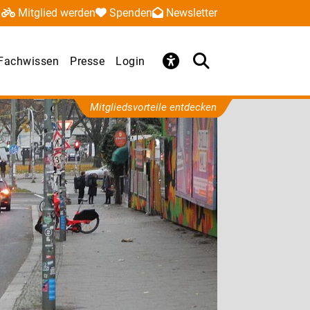
Mitglied werden
Spenden
Newsletter
Fachwissen
Presse
Login
Mitgliedsvorteile entdecken