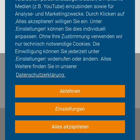
Mitgliedschaft
Medien (z.B. YouTube) einzubinden sowie für
Analyse- und Marketingzwecke. Durch Klicken auf
Fachwissen
‚Alles akzeptieren‘ willigen Sie ein. Unter
Presse
‚Einstellungen‘ können Sie dies individuell
anpassen. Ohne Ihre Zustimmung verwenden wir
Login
nur technisch notwendige Cookies. Die
Einwilligung können Sie jederzeit unter
‚Einstellungen‘ widerrufen oder ändern. Alles
Bleiben Sie in Kontakt
Weitere finden Sie in unserer
Datenschutzerklärung.
Ablehnen
Einstellungen
Impressum
Datenschutz
Cookie-Einstellungen
Alles akzeptieren