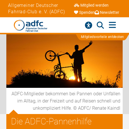
Allgemeiner Deutscher
Mitglied werden
Fahrrad-Club e. V. (ADFC)
Spenden
Newsletter
Mitgliedsvorteile entdecken
ADFC-Mitglieder bekommen bei Pannen oder Unfällen
im Alltag, in der Freizeit und auf Reisen schnell und
unkompliziert Hilfe. © ADFC/ Renate Kaindl
Die ADFC-Pannenhilfe