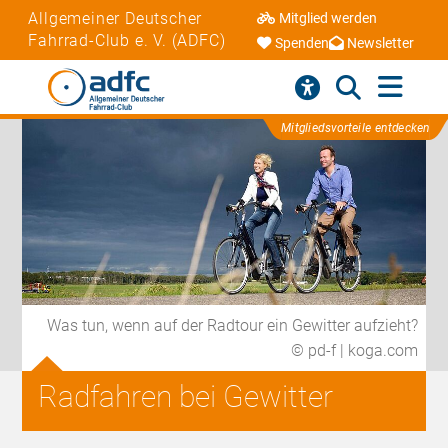
Allgemeiner Deutscher
Mitglied werden
Fahrrad-Club e. V. (ADFC)
Spenden
Newsletter
Mitgliedsvorteile entdecken
Was tun, wenn auf der Radtour ein Gewitter aufzieht?
© pd-f | koga.com
Radfahren bei Gewitter