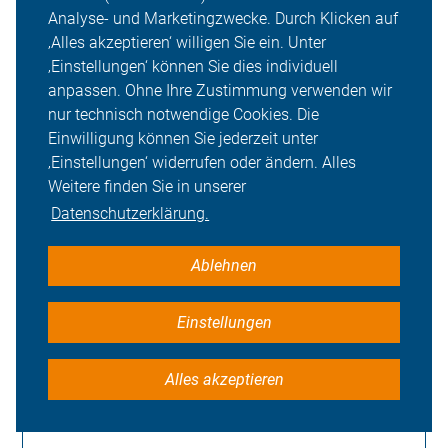
Analyse- und Marketingzwecke. Durch Klicken auf
‚Alles akzeptieren‘ willigen Sie ein. Unter
‚Einstellungen‘ können Sie dies individuell
Worauf sollte ich als Radfahrer*in
anpassen. Ohne Ihre Zustimmung verwenden wir
achten?
nur technisch notwendige Cookies. Die
Einwilligung können Sie jederzeit unter
‚Einstellungen‘ widerrufen oder ändern. Alles
Weitere finden Sie in unserer
Was ist der Unterschied zwischen
Datenschutzerklärung.
Schutzstreifen und Radfahrstreifen?
Und was ist ein Radweg?
Ablehnen
Einstellungen
Gibt es einen Versicherungspartner des
ADFC?
Alles akzeptieren