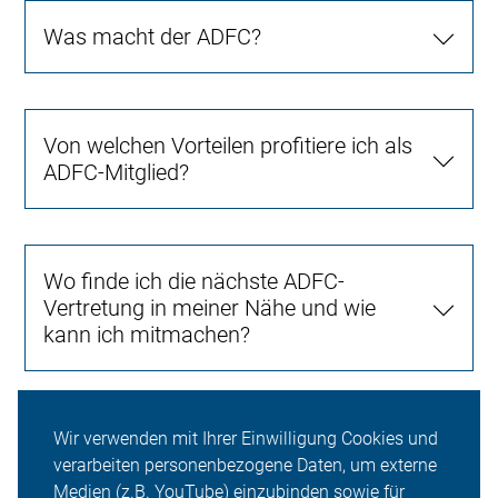
Was macht der ADFC?
Von welchen Vorteilen profitiere ich als
ADFC-Mitglied?
Wo finde ich die nächste ADFC-
Vertretung in meiner Nähe und wie
kann ich mitmachen?
Wir verwenden mit Ihrer Einwilligung Cookies und
Was muss ich beachten, um mein
verarbeiten personenbezogene Daten, um externe
Fahrrad verkehrssicher zu machen?
Medien (z.B. YouTube) einzubinden sowie für