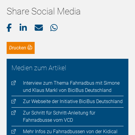
Share Social Media
Drucken
Medien zum Artikel
Interview zum Thema Fahrradbus mit Simone
und Klaus Markl von BiciBus Deutschland
Zur Webseite der Initiative BiciBus Deutschland
Zur Schritt für Schritt-Anleitung für
Fahrradbusse vom VCD
Mehr Infos zu Fahrradbussen von der Kidical