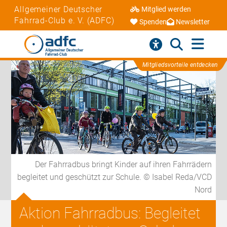
Allgemeiner Deutscher
Mitglied werden
Fahrrad-Club e. V. (ADFC)
Spenden
Newsletter
Mitgliedsvorteile entdecken
Der Fahrradbus bringt Kinder auf ihren Fahrrädern
begleitet und geschützt zur Schule. © Isabel Reda/VCD
Nord
Aktion Fahrradbus: Begleitet