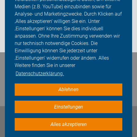
Mitgliedschaft
Medien (z.B. YouTube) einzubinden sowie für
Analyse- und Marketingzwecke. Durch Klicken auf
Fachwissen
‚Alles akzeptieren‘ willigen Sie ein. Unter
Presse
‚Einstellungen‘ können Sie dies individuell
anpassen. Ohne Ihre Zustimmung verwenden wir
Login
nur technisch notwendige Cookies. Die
Einwilligung können Sie jederzeit unter
‚Einstellungen‘ widerrufen oder ändern. Alles
Bleiben Sie in Kontakt
Weitere finden Sie in unserer
Datenschutzerklärung.
Ablehnen
Einstellungen
Impressum
Datenschutz
Cookie-Einstellungen
Alles akzeptieren