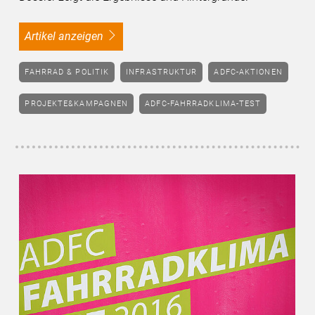
Artikel anzeigen
FAHRRAD & POLITIK
INFRASTRUKTUR
ADFC-AKTIONEN
PROJEKTE&KAMPAGNEN
ADFC-FAHRRADKLIMA-TEST