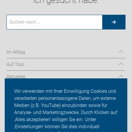
Im Alltag
Auf Tour
Aktuelles
Über uns
Wir verwenden mit Ihrer Einwilligung Cookies und
verarbeiten personenbezogene Daten, um externe
Mitgliedschaft
Medien (z.B. YouTube) einzubinden sowie für
Analyse- und Marketingzwecke. Durch Klicken auf
Fachwissen
‚Alles akzeptieren‘ willigen Sie ein. Unter
Presse
‚Einstellungen‘ können Sie dies individuell