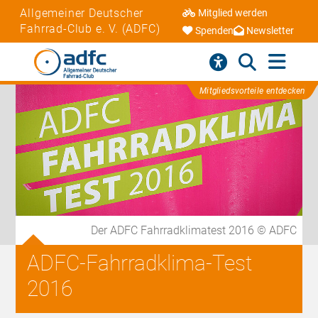
Allgemeiner Deutscher
Mitglied werden
Fahrrad-Club e. V. (ADFC)
Spenden
Newsletter
Mitgliedsvorteile entdecken
Der ADFC Fahrradklimatest 2016 © ADFC
ADFC-Fahrradklima-Test
2016