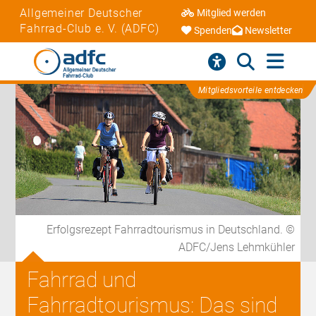
Allgemeiner Deutscher
Mitglied werden
Fahrrad-Club e. V. (ADFC)
Spenden
Newsletter
Mitgliedsvorteile entdecken
Erfolgsrezept Fahrradtourismus in Deutschland. ©
ADFC/Jens Lehmkühler
Fahrrad und
Fahrradtourismus: Das sind