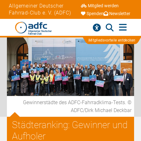
Allgemeiner Deutscher
Mitglied werden
Fahrrad-Club e. V. (ADFC)
Spenden
Newsletter
Mitgliedsvorteile entdecken
Gewinnerstädte des ADFC-Fahrradklima-Tests. ©
ADFC/Dirk Michael Deckbar
Städteranking: Gewinner und
Aufholer