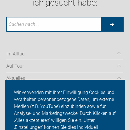
ich gesucht habe:
Im Alltag
Auf Tour
Aktuelles
Über uns
Wir verwenden mit Ihrer Einwilligung Cookies und
verarbeiten personenbezogene Daten, um externe
Mitgliedschaft
Medien (z.B. YouTube) einzubinden sowie für
Analyse- und Marketingzwecke. Durch Klicken auf
Fachwissen
‚Alles akzeptieren‘ willigen Sie ein. Unter
Presse
‚Einstellungen‘ können Sie dies individuell