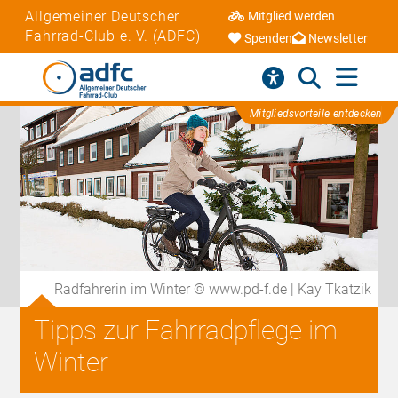
Allgemeiner Deutscher
Mitglied werden
Fahrrad-Club e. V. (ADFC)
Spenden
Newsletter
Mitgliedsvorteile entdecken
Radfahrerin im Winter © www.pd-f.de | Kay Tkatzik
Tipps zur Fahrradpflege im
Winter