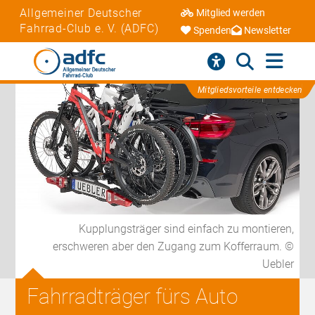
Allgemeiner Deutscher
Mitglied werden
Fahrrad-Club e. V. (ADFC)
Spenden
Newsletter
Mitgliedsvorteile entdecken
Kupplungsträger sind einfach zu montieren,
erschweren aber den Zugang zum Kofferraum. ©
Uebler
Fahrradträger fürs Auto