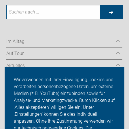
Im Alltag
Auf Tour
Aktuelles
Über uns
Wir verwenden mit Ihrer Einwilligung Cookies und
verarbeiten personenbezogene Daten, um externe
Mitgliedschaft
Medien (z.B. YouTube) einzubinden sowie für
Analyse- und Marketingzwecke. Durch Klicken auf
Fachwissen
‚Alles akzeptieren‘ willigen Sie ein. Unter
Presse
‚Einstellungen‘ können Sie dies individuell
anpassen. Ohne Ihre Zustimmung verwenden wir
Login
nur technisch notwendige Cookies. Die