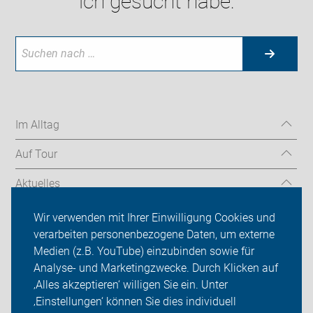
ich gesucht habe:
Im Alltag
Auf Tour
Aktuelles
Über uns
Wir verwenden mit Ihrer Einwilligung Cookies und
verarbeiten personenbezogene Daten, um externe
Mitgliedschaft
Medien (z.B. YouTube) einzubinden sowie für
Analyse- und Marketingzwecke. Durch Klicken auf
Fachwissen
‚Alles akzeptieren‘ willigen Sie ein. Unter
Presse
‚Einstellungen‘ können Sie dies individuell