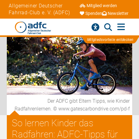
Allgemeiner Deutscher
Mitglied werden
Fahrrad-Club e. V. (ADFC)
Spenden
Newsletter
Mitgliedsvorteile entdecken
Der ADFC gibt Eltern Tipps, wie Kinder
Radfahrenlernen. © www.gatescarbondrive.com/pd-f
So lernen Kinder das
Radfahren: ADFC-Tipps für