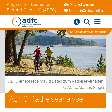
Allgemeiner Deutscher
Mitglied werden
Fahrrad-Club e. V. (ADFC)
Spenden
Newsletter
Mitgliedsvorteile entdecken
ADFC erhebt regelmäßig Daten zum Radreiseverhalten.
© ADFC/Marcus Gloger
ADFC-Radreiseanalyse