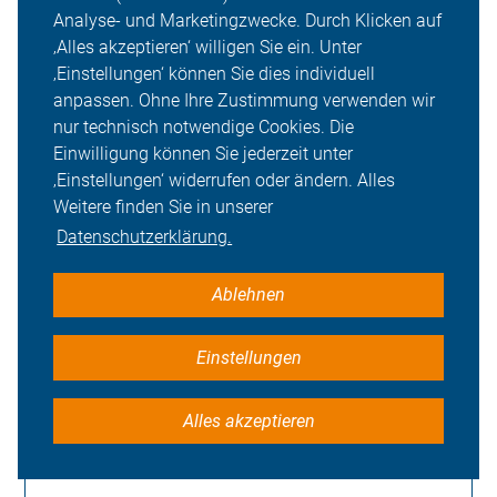
Worauf sollte ich als Radfahrer*in
Analyse- und Marketingzwecke. Durch Klicken auf
achten?
‚Alles akzeptieren‘ willigen Sie ein. Unter
‚Einstellungen‘ können Sie dies individuell
anpassen. Ohne Ihre Zustimmung verwenden wir
nur technisch notwendige Cookies. Die
Was ist der Unterschied zwischen
Einwilligung können Sie jederzeit unter
Schutzstreifen und Radfahrstreifen?
‚Einstellungen‘ widerrufen oder ändern. Alles
Und was ist ein Radweg?
Weitere finden Sie in unserer
Datenschutzerklärung.
Ablehnen
Gibt es einen Versicherungspartner des
ADFC?
Einstellungen
Alles akzeptieren
Was ist der Unterschied zwischen
Pedelecs und E-Bikes?